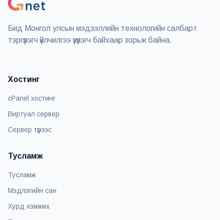
Бид Монгол улсын мэдээллийн технологийн салбарт
тэргүүлэгч үйлчилгээ үзүүлэгч байхаар зорьж байна.
Хостинг
cPanel хостинг
Виртуал сервер
Сервер түрээс
Тусламж
Тусламж
Мэдлэгийн сан
Хурд хэмжих