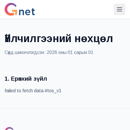
Үйлчилгээний нөхцөл
Сүүлд шинэчлэгдсэн: 2026 оны 01 сарын 01
1. Ерөнхий зүйл
failed to fetch data #tos_v1