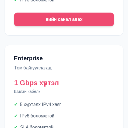
Үнийн санал авах
Enterprise
Том байгууллагад
1 Gbps хүртэл
Шилэн кабель
✔
5 хүртэлх IPv4 хаяг
✔
IPv6 боломжтой
✔
SLA боломжтой