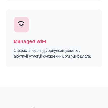
Managed WiFi
Оффисын орчинд зориулсан ухаалаг,
аюулгүй утасгүй сүлжээний цогц удирдлага.