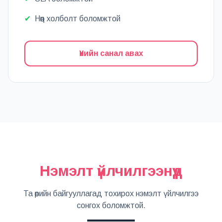
✔
Нөөц холболт боломжтой
Үнийн санал авах
Нэмэлт үйлчилгээнүүд
Та өөрийн байгууллагад тохирох нэмэлт үйлчилгээ
сонгох боломжтой.