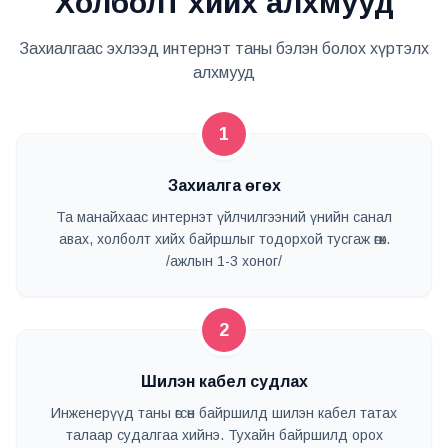
Холболт хийх алхмууд
Захиалгаас эхлээд интернэт таны бэлэн болох хүртэлх
алхмууд
1
Захиалга өгөх
Та манайхаас интернэт үйлчилгээний үнийн санал
авах, холболт хийх байршлыг тодорхой тусгаж өгөх.
/ажлын 1-3 хоног/
2
Шилэн кабел судлах
Инженерүүд таны өгсөн байршилд шилэн кабел татах
талаар судалгаа хийнэ. Тухайн байршилд орох