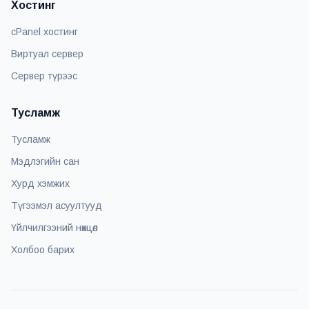
Хостинг
cPanel хостинг
Виртуал сервер
Сервер түрээс
Тусламж
Тусламж
Мэдлэгийн сан
Хурд хэмжих
Түгээмэл асуултууд
Үйлчилгээний нөхцөл
Холбоо барих