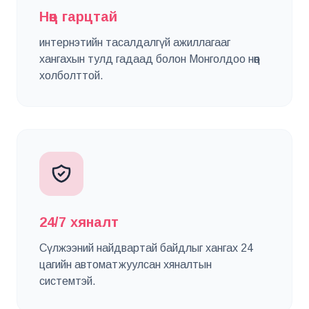
Нөөц гарцтай
интернэтийн тасалдалгүй ажиллагааг
хангахын тулд гадаад болон Монголдоо нөөц
холболттой.
24/7 хяналт
Сүлжээний найдвартай байдлыг хангах 24
цагийн автоматжуулсан хяналтын
системтэй.