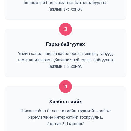
боломжтой бол захиалгыг баталгаажуулна.
/ажлын 1-5 хоног/
3
Гэрээ байгуулах
Үнийн санал, шилэн кабел орохыг зөвшөөрч, талууд
хамтран интернэт үйлчилгээний гэрээг байгуулна.
/ажлын 1-3 хоног/
4
Холболт хийх
Шилэн кабел болон төгсгөлийн төхөөрөмжийг холбож
хэрэглэгчийн интернэтийг тохируулна.
/ажлын 3-14 хоног/