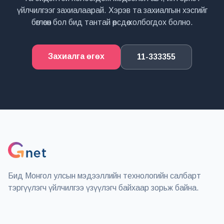
үйлчилгээг захиалаарай. Хэрэв та захиалгын хэсгийг
бөглөсөн бол бид тантай өөрсдөө холбогдох болно.
Захиалга өгөх
11-333355
Бид Монгол улсын мэдээллийн технологийн салбарт
тэргүүлэгч үйлчилгээ үзүүлэгч байхаар зорьж байна.