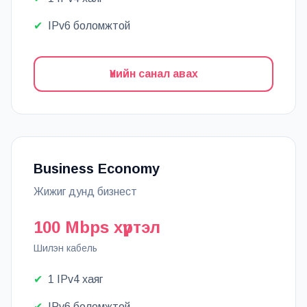
✔
IPv6 боломжтой
Үнийн санал авах
Business Economy
Жижиг дунд бизнест
100 Mbps хүртэл
Шилэн кабель
✔
1 IPv4 хаяг
✔
IPv6 боломжтой