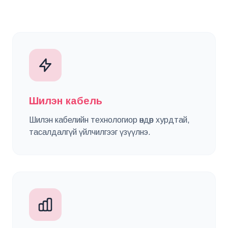
Шилэн кабель
Шилэн кабелийн технологиор өндөр хурдтай,
тасалдалгүй үйлчилгээг үзүүлнэ.