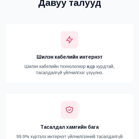
Давуу талууд
Шилэн кабелийн интернэт
Шилэн кабелийн технологиор өндөр хурдтай,
тасалдалгүй үйлчилгээг үзүүлнэ.
Тасалдал хамгийн бага
99.9% хүртэлх интернэт үйлчилгээний тасалдалгүй