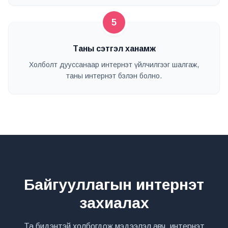
5
Таны сэтгэл ханамж
Холболт дууссанаар интернэт үйлчилгээг шалгаж,
таны интернэт бэлэн болно.
Байгууллагын интернэт
захиалах
Та бидэнтэй холбогдож мэдээлэл авч, интернэт