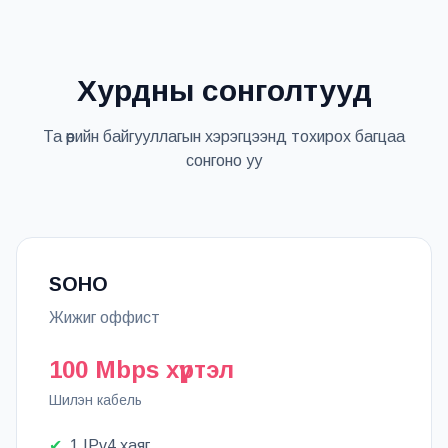
Хурдны сонголтууд
Та өөрийн байгууллагын хэрэгцээнд тохирох багцаа
сонгоно уу
SOHO
Жижиг оффист
100 Mbps хүртэл
Шилэн кабель
✔
1 IPv4 хаяг