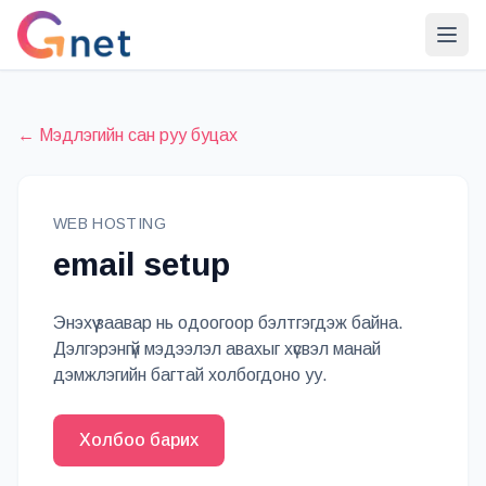
← Мэдлэгийн сан руу буцах
WEB HOSTING
email setup
Энэхүү заавар нь одоогоор бэлтгэгдэж байна.
Дэлгэрэнгүй мэдээлэл авахыг хүсвэл манай
дэмжлэгийн багтай холбогдоно уу.
Холбоо барих