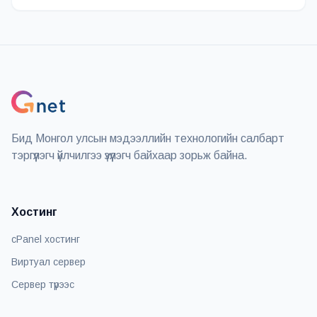
Бид Монгол улсын мэдээллийн технологийн салбарт
тэргүүлэгч үйлчилгээ үзүүлэгч байхаар зорьж байна.
Хостинг
cPanel хостинг
Виртуал сервер
Сервер түрээс