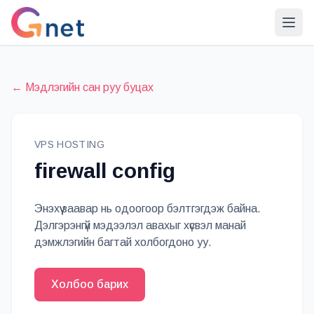
← Мэдлэгийн сан руу буцах
VPS HOSTING
firewall config
Энэхүү заавар нь одоогоор бэлтгэгдэж байна.
Дэлгэрэнгүй мэдээлэл авахыг хүсвэл манай
дэмжлэгийн багтай холбогдоно уу.
Холбоо барих