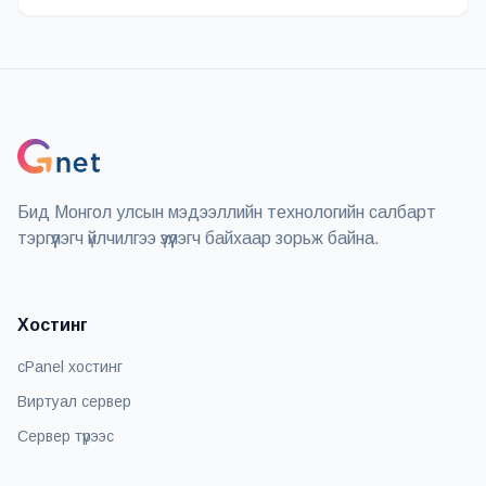
Бид Монгол улсын мэдээллийн технологийн салбарт
тэргүүлэгч үйлчилгээ үзүүлэгч байхаар зорьж байна.
Хостинг
cPanel хостинг
Виртуал сервер
Сервер түрээс