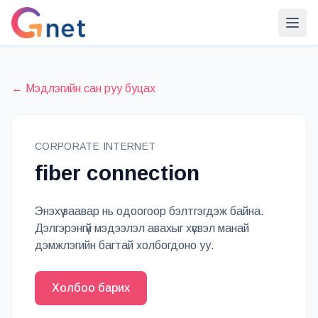
← Мэдлэгийн сан руу буцах
CORPORATE INTERNET
fiber connection
Энэхүү заавар нь одоогоор бэлтгэгдэж байна.
Дэлгэрэнгүй мэдээлэл авахыг хүсвэл манай
дэмжлэгийн багтай холбогдоно уу.
Холбоо барих