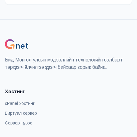
Бид Монгол улсын мэдээллийн технологийн салбарт
тэргүүлэгч үйлчилгээ үзүүлэгч байхаар зорьж байна.
Хостинг
cPanel хостинг
Виртуал сервер
Сервер түрээс